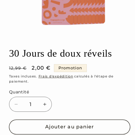
Ouvrir
le
média
30 Jours de doux réveils
1
dans
une
fenêtre
Prix
Prix
2,00 €
Promotion
12,99 €
modale
habituel
promotionnel
Taxes incluses.
Frais d'expédition
calculés à l'étape de
paiement.
Quantité
Réduire
Augmenter
la
la
quantité
quantité
de
de
Ajouter au panier
30
30