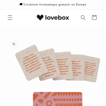
et
🚚 Livraison économique gratuite en Europe
passer
au
contenu
Panier
Passer aux
informations
produits