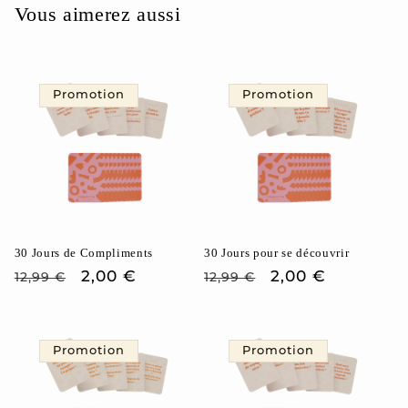
Vous aimerez aussi
Promotion
Promotion
30 Jours de Compliments
30 Jours pour se découvrir
Prix
Prix
2,00 €
Prix
Prix
2,00 €
12,99 €
12,99 €
habituel
promotionnel
habituel
promotionnel
Promotion
Promotion