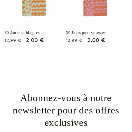
30 Jours de blagues
30 Jours pour se tester
Prix
Prix
2,00 €
Prix
Prix
2,00 €
12,99 €
12,99 €
habituel
promotionnel
habituel
promotionnel
Abonnez-vous à notre
newsletter pour des offres
exclusives