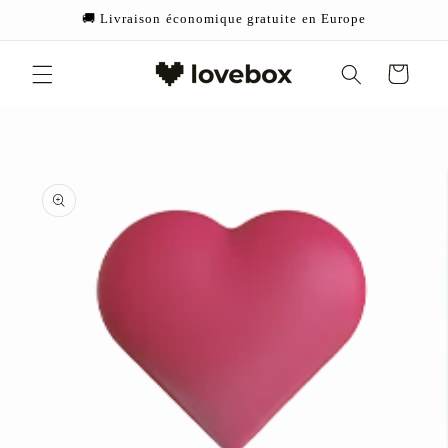
et
🚚 Livraison économique gratuite en Europe
passer
au
contenu
Panier
Passer aux
informations
produits