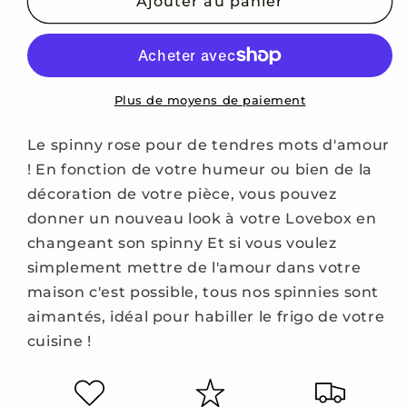
de
de
Ajouter au panier
Spinny
Spinny
Rose
Rose
Tendre
Tendre
Plus de moyens de paiement
Le spinny rose pour de tendres mots d'amour
!
En fonction de votre humeur ou bien de la
décoration de votre pièce, vous pouvez
donner un nouveau look à votre Lovebox en
changeant son spinny Et si vous voulez
simplement mettre de l'amour dans votre
maison c'est possible, tous nos spinnies sont
aimantés, idéal pour habiller le frigo de votre
cuisine !