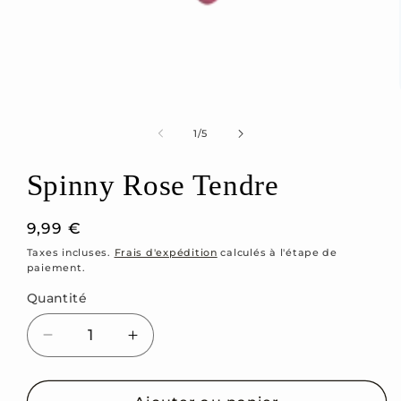
Ouvrir
le
média
1
de
1
/
5
dans
une
fenêtre
Spinny Rose Tendre
modale
Prix
9,99 €
habituel
Taxes incluses.
Frais d'expédition
calculés à l'étape de
paiement.
Quantité
Réduire
Augmenter
la
la
quantité
quantité